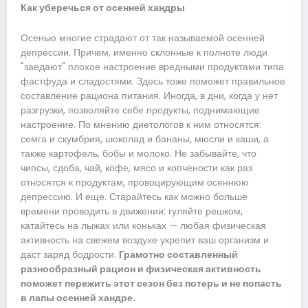
Как уберечься от осенней хандры
Осенью многие страдают от так называемой осенней
депрессии. Причем, именно склонные к полноте люди
"заедают" плохое настроение вредными продуктами типа
фастфуда и сладостями. Здесь тоже поможет правильное
составление рациона питания. Иногда, в дни, когда у нет
разгрузки, позволяйте себе продукты, поднимающие
настроение. По мнению диетологов к ним относятся:
семга и скумбрия, шоколад и бананы, мюсли и каши, а
также картофель, бобы и молоко. Не забывайте, что
чипсы, сдоба, чай, кофе, мясо и копчености как раз
относятся к продуктам, провоцирующим осеннюю
депрессию. И еще. Старайтесь как можно больше
времени проводить в движении: гуляйте решком,
катайтесь на лыжах или коньках — любая физическая
активность на свежем воздухе укрепит ваш организм и
даст заряд бодрости.
Грамотно составленный
разнообразный рацион и физическая активность
поможет пережить этот сезон без потерь и не попасть
в лапы осенней хандре.